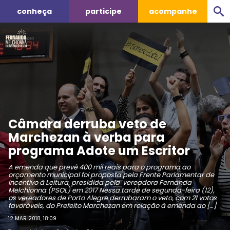
conheça
participe
acompanhe
Câmara derruba veto de
Marchezan à verba para
programa Adote um Escritor
A emenda que prevê 400 mil reais para o programa ao
orçamento municipal foi proposta pela Frente Parlamentar de
Incentivo à Leitura, presidida pela vereadora Fernanda
Melchionna (PSOL) em 2017 Nessa tarde de segunda-feira (12),
os vereadores de Porto Alegre derrubaram o veto, com 21 votos
favoráveis, do Prefeito Marchezan em relação à emenda ao […]
12 MAR 2018, 18:09