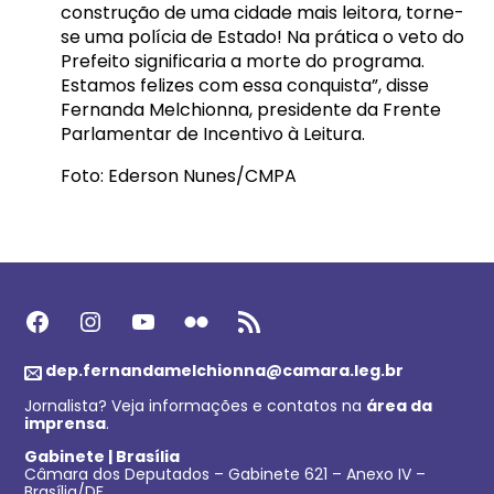
construção de uma cidade mais leitora, torne-
se uma polícia de Estado! Na prática o veto do
Prefeito significaria a morte do programa.
Estamos felizes com essa conquista”, disse
Fernanda Melchionna, presidente da Frente
Parlamentar de Incentivo à Leitura.
Foto: Ederson Nunes/CMPA
Facebook
Instagram
Youtube
Flickr
Feed RSS
dep.fernandamelchionna@camara.leg.br
Jornalista? Veja informações e contatos na
área da
imprensa
.
Gabinete | Brasília
Câmara dos Deputados – Gabinete 621 – Anexo IV –
Brasília/DF