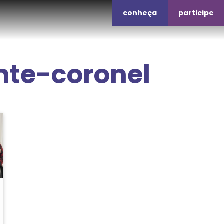
conheça
participe
nte-coronel