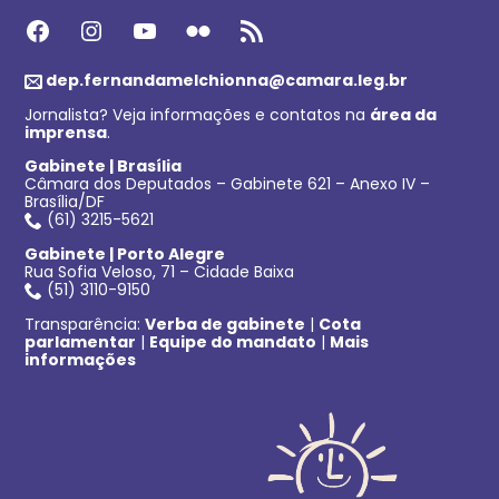
Facebook
Instagram
Youtube
Flickr
Feed RSS
dep.fernandamelchionna@camara.leg.br
Jornalista? Veja informações e contatos na
área da
imprensa
.
Gabinete | Brasília
Câmara dos Deputados – Gabinete 621 – Anexo IV –
Brasília/DF
(61) 3215-5621
Gabinete | Porto Alegre
Rua Sofia Veloso, 71 – Cidade Baixa
(51) 3110-9150
Transparência:
Verba de gabinete
|
Cota
parlamentar
|
Equipe do mandato
|
Mais
informações