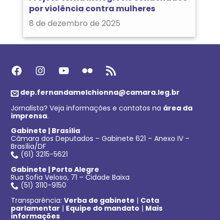
por violência contra mulheres
8 de dezembro de 2025
Facebook
Instagram
Youtube
Flickr
Feed RSS
dep.fernandamelchionna@camara.leg.br
Jornalista? Veja informações e contatos na
área da
imprensa
.
Gabinete | Brasília
Câmara dos Deputados – Gabinete 621 – Anexo IV –
Brasília/DF
(61) 3215-5621
Gabinete | Porto Alegre
Rua Sofia Veloso, 71 – Cidade Baixa
(51) 3110-9150
Transparência:
Verba de gabinete
|
Cota
parlamentar
|
Equipe do mandato
|
Mais
informações