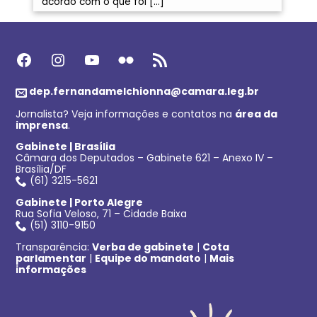
acordo com o que foi […]
Facebook
Instagram
Youtube
Flickr
Feed RSS
dep.fernandamelchionna@camara.leg.br
Jornalista? Veja informações e contatos na
área da
imprensa
.
Gabinete | Brasília
Câmara dos Deputados – Gabinete 621 – Anexo IV –
Brasília/DF
(61) 3215-5621
Gabinete | Porto Alegre
Rua Sofia Veloso, 71 – Cidade Baixa
(51) 3110-9150
Transparência:
Verba de gabinete
|
Cota
parlamentar
|
Equipe do mandato
|
Mais
informações